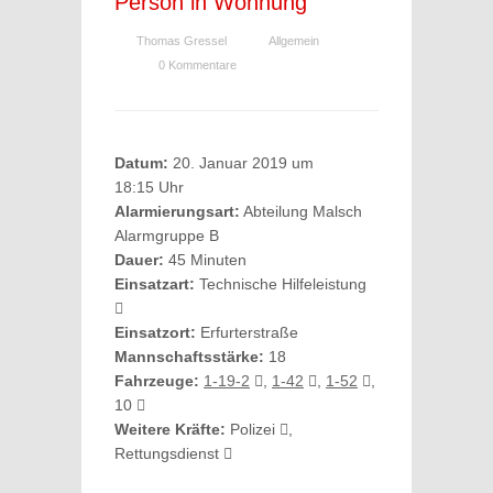
Person in Wohnung
Thomas Gressel
Allgemein
0 Kommentare
Datum:
20. Januar 2019 um
18:15 Uhr
Alarmierungsart:
Abteilung Malsch
Alarmgruppe B
Dauer:
45 Minuten
Einsatzart:
Technische Hilfeleistung
Einsatzort:
Erfurterstraße
Mannschaftsstärke:
18
Fahrzeuge:
1-19-2
,
1-42
,
1-52
,
10
Weitere Kräfte:
Polizei
,
Rettungsdienst