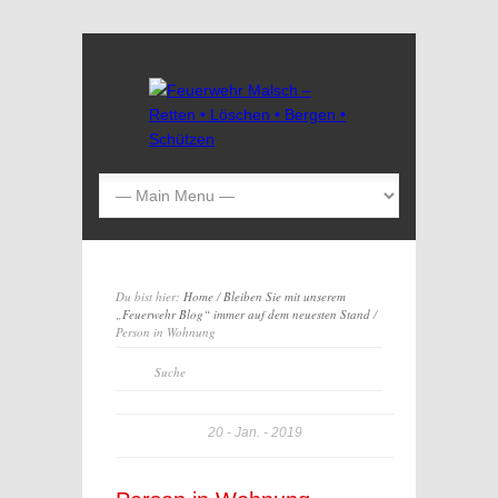
Du bist hier:
Home
/
Bleiben Sie mit unserem
„Feuerwehr Blog“ immer auf dem neuesten Stand
/
Person in Wohnung
20
Jan.
2019