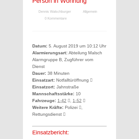
Person in Wohnung
Dennis Walschburger
Allgemein
0 Kommentare
Datum:
5. August 2019 um 10:12 Uhr
Alarmierungsart:
Abteilung Malsch
Alarmgruppe B, Zugführer vom
Dienst
Dauer:
38 Minuten
Einsatzart:
Notfalltüröffnung
Einsatzort:
Jahnstraße
Mannschaftsstärke:
10
Fahrzeuge:
1-42
,
1-52
Weitere Kräfte:
Polizei
,
Rettungsdienst
Einsatzbericht: