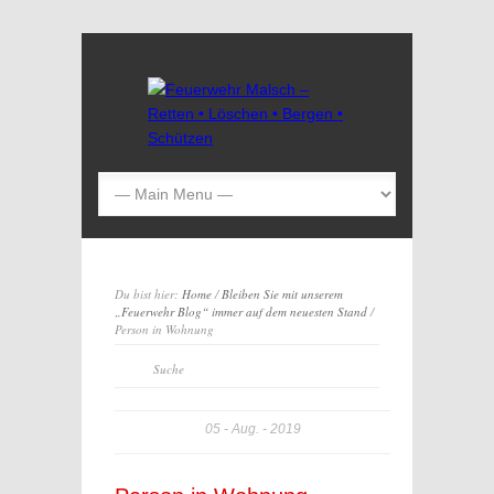
Du bist hier:
Home
/
Bleiben Sie mit unserem
„Feuerwehr Blog“ immer auf dem neuesten Stand
/
Person in Wohnung
05
Aug.
2019