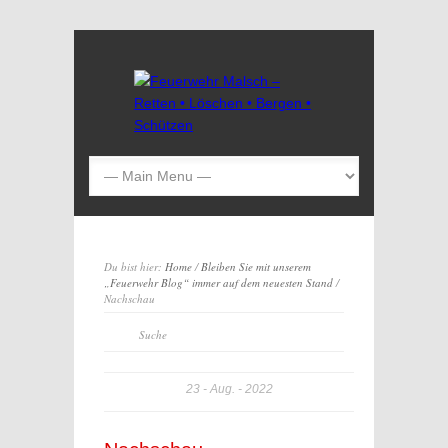
Du bist hier:
Home
/
Bleiben Sie mit unserem
„Feuerwehr Blog“ immer auf dem neuesten Stand
/
Nachschau
23
Aug.
2022