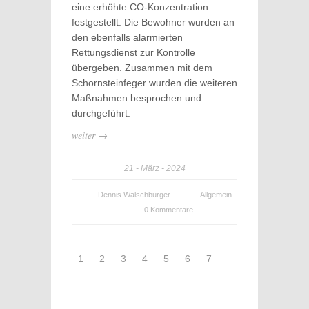
eine erhöhte CO-Konzentration
festgestellt. Die Bewohner wurden an
den ebenfalls alarmierten
Rettungsdienst zur Kontrolle
übergeben. Zusammen mit dem
Schornsteinfeger wurden die weiteren
Maßnahmen besprochen und
durchgeführt.
weiter →
21
März
2024
Dennis Walschburger
Allgemein
0 Kommentare
1
2
3
4
5
6
7