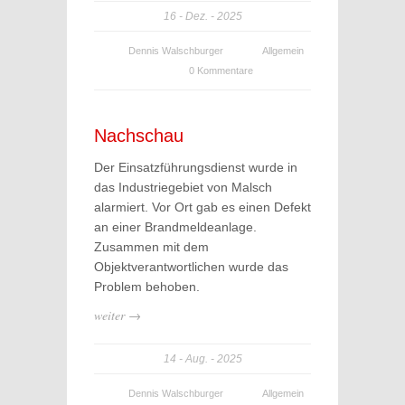
16
Dez.
2025
Dennis Walschburger
Allgemein
0 Kommentare
Nachschau
Der Einsatzführungsdienst wurde in
das Industriegebiet von Malsch
alarmiert. Vor Ort gab es einen Defekt
an einer Brandmeldeanlage.
Zusammen mit dem
Objektverantwortlichen wurde das
Problem behoben.
weiter →
14
Aug.
2025
Dennis Walschburger
Allgemein