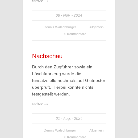
weiter →
08
Nov.
2024
Dennis Walschburger
Allgemein
0 Kommentare
Nachschau
Durch den Zugführer sowie ein
Löschfahrzeug wurde die
Einsatzstelle nochmals auf Glutnester
überprüft. Hierbei konnte nichts
festgestellt werden.
weiter →
01
Aug.
2024
Dennis Walschburger
Allgemein
0 Kommentare