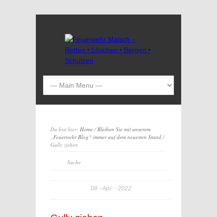
Du bist hier:
Home
/
Bleiben Sie mit unserem
„Feuerwehr Blog“ immer auf dem neuesten Stand
/
Gully ziehen
08
Apr.
2022