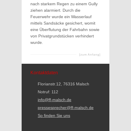
nach starkem Regen zu einem Gully
ziehen alarmiert. Durch die
Feuerwehr wurde ein Wasserlauf
mittels Sandsäcke gesichert, womit
eine Überflutung der Fahrbahn sowie
von Privatgrundstücken verhindert
wurde.
[zum Anfang]
Kontaktdaten
Florianstr.12, 76316 Malsch
Notruf: 112
info@ff-malsch.de
pressesprecher@ff-malsch.de
So finden Sie uns