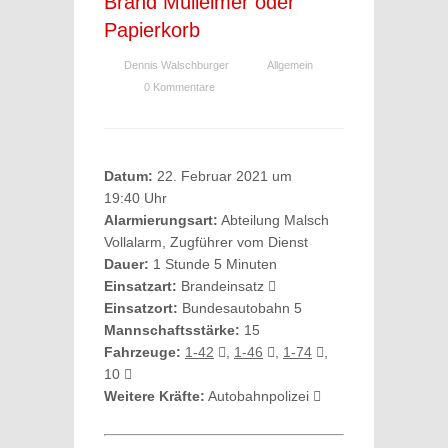
Brand Mülleimer oder
Papierkorb
Dennis Walschburger
Allgemein
0 Kommentare
Datum:
22. Februar 2021 um
19:40 Uhr
Alarmierungsart:
Abteilung Malsch
Vollalarm, Zugführer vom Dienst
Dauer:
1 Stunde 5 Minuten
Einsatzart:
Brandeinsatz
Einsatzort:
Bundesautobahn 5
Mannschaftsstärke:
15
Fahrzeuge:
1-42
,
1-46
,
1-74
,
10
Weitere Kräfte:
Autobahnpolizei