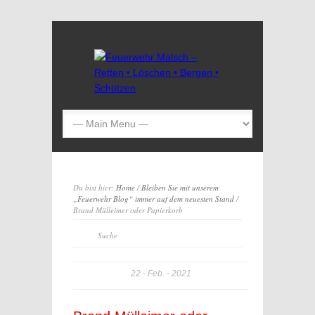
Du bist hier:
Home
/
Bleiben Sie mit unserem
„Feuerwehr Blog“ immer auf dem neuesten Stand
/
Brand Mülleimer oder Papierkorb
22
Feb.
2021