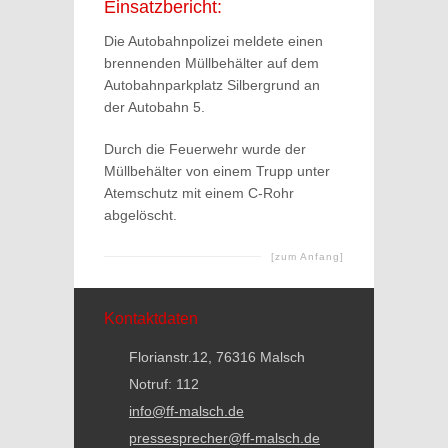
Einsatzbericht:
Die Autobahnpolizei meldete einen
brennenden Müllbehälter auf dem
Autobahnparkplatz Silbergrund an
der Autobahn 5.
Durch die Feuerwehr wurde der
Müllbehälter von einem Trupp unter
Atemschutz mit einem C-Rohr
abgelöscht.
[zum Anfang]
Kontaktdaten
Florianstr.12, 76316 Malsch
Notruf: 112
info@ff-malsch.de
pressesprecher@ff-malsch.de