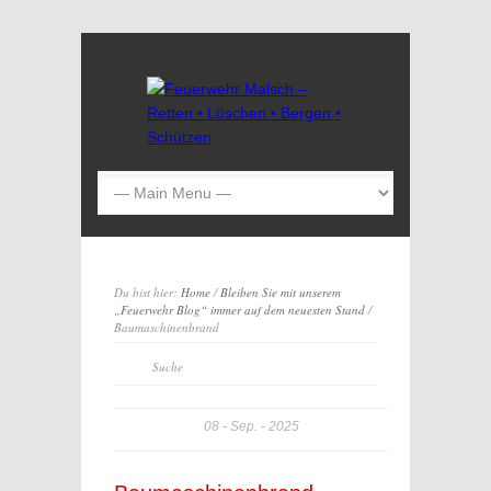
Du bist hier:
Home
/
Bleiben Sie mit unserem
„Feuerwehr Blog“ immer auf dem neuesten Stand
/
Baumaschinenbrand
08
Sep.
2025