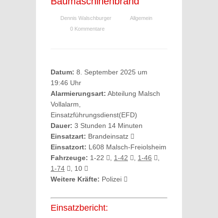
Baumaschinenbrand
Dennis Walschburger
Allgemein
0 Kommentare
Datum:
8. September 2025 um
19:46 Uhr
Alarmierungsart:
Abteilung Malsch
Vollalarm,
Einsatzführungsdienst(EFD)
Dauer:
3 Stunden 14 Minuten
Einsatzart:
Brandeinsatz
Einsatzort:
L608 Malsch-Freiolsheim
Fahrzeuge:
1-22
,
1-42
,
1-46
,
1-74
, 10
Weitere Kräfte:
Polizei
Einsatzbericht: