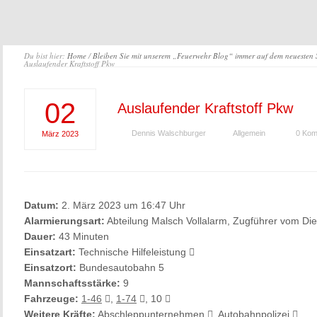
Du bist hier:
Home
/
Bleiben Sie mit unserem „Feuerwehr Blog“ immer auf dem neuesten
Auslaufender Kraftstoff Pkw
02
Auslaufender Kraftstoff Pkw
Dennis Walschburger
Allgemein
0 Kom
März
2023
Datum:
2. März 2023 um 16:47 Uhr
Alarmierungsart:
Abteilung Malsch Vollalarm, Zugführer vom Die
Dauer:
43 Minuten
Einsatzart:
Technische Hilfeleistung
Einsatzort:
Bundesautobahn 5
Mannschaftsstärke:
9
Fahrzeuge:
1-46
,
1-74
, 10
Weitere Kräfte:
Abschleppunternehmen
, Autobahnpolizei