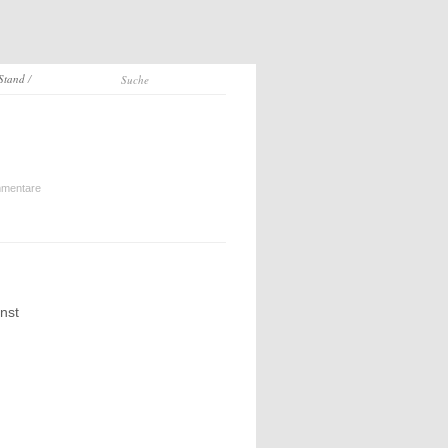
 Stand
/
mentare
nst