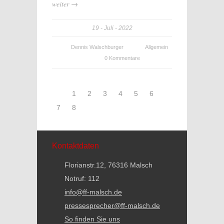
weiter →
19
Juli
2022
Dennis Walschburger
Allgemein
0 Kommentare
1
2
3
4
5
6
7
8
Kontaktdaten
Florianstr.12, 76316 Malsch
Notruf: 112
info@ff-malsch.de
pressesprecher@ff-malsch.de
So finden Sie uns