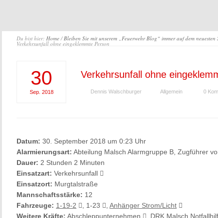
Du bist hier:
Home
/
Bleiben Sie mit unserem „Feuerwehr Blog“ immer auf dem neuesten
Verkehrsunfall ohne eingeklemmte Person
30
Verkehrsunfall ohne eingeklem
Dennis Walschburger
Allgemein
0 Kom
Sep.
2018
Datum:
30. September 2018 um 0:23 Uhr
Alarmierungsart:
Abteilung Malsch Alarmgruppe B, Zugführer v
Dauer:
2 Stunden 2 Minuten
Einsatzart:
Verkehrsunfall
Einsatzort:
Murgtalstraße
Mannschaftsstärke:
12
Fahrzeuge:
1-19-2
, 1-23
,
Anhänger Strom/Licht
Weitere Kräfte:
Abschleppunternehmen
, DRK Malsch Notfallhi