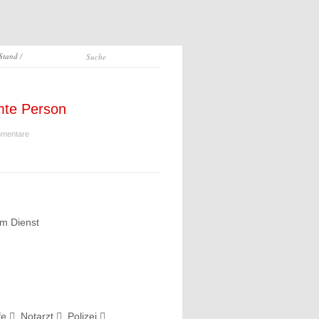
 Stand
/
mte Person
mentare
om Dienst
lfe
, Notarzt
, Polizei
,