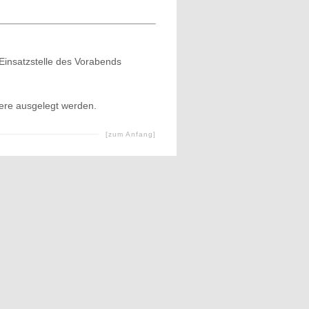
insatzstelle des Vorabends
tere ausgelegt werden.
[zum Anfang]