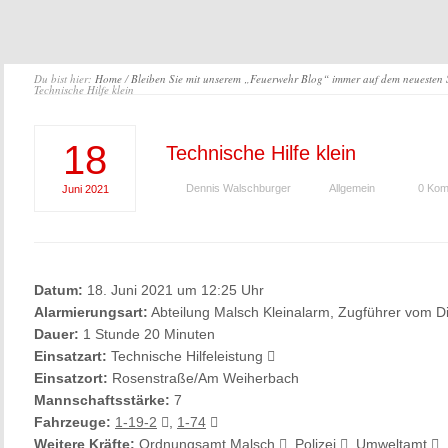
Du bist hier:
Home
/
Bleiben Sie mit unserem „Feuerwehr Blog“ immer auf dem neuesten
Technische Hilfe klein
18
Technische Hilfe klein
Dennis Walschburger
Allgemein
0 Kom
Juni
2021
Datum:
18. Juni 2021 um 12:25 Uhr
Alarmierungsart:
Abteilung Malsch Kleinalarm, Zugführer vom D
Dauer:
1 Stunde 20 Minuten
Einsatzart:
Technische Hilfeleistung
Einsatzort:
Rosenstraße/Am Weiherbach
Mannschaftsstärke:
7
Fahrzeuge:
1-19-2
,
1-74
Weitere Kräfte:
Ordnungsamt Malsch
, Polizei
, Umweltamt