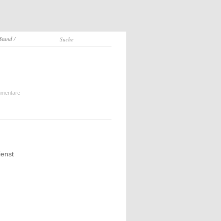
 Stand
/
mentare
ienst