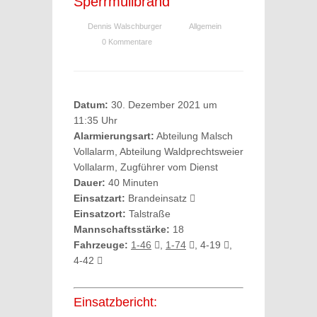
Sperrmüllbrand
Dennis Walschburger
Allgemein
0 Kommentare
Datum:
30. Dezember 2021 um
11:35 Uhr
Alarmierungsart:
Abteilung Malsch
Vollalarm, Abteilung Waldprechtsweier
Vollalarm, Zugführer vom Dienst
Dauer:
40 Minuten
Einsatzart:
Brandeinsatz
Einsatzort:
Talstraße
Mannschaftsstärke:
18
Fahrzeuge:
1-46
,
1-74
, 4-19
,
4-42
Einsatzbericht: