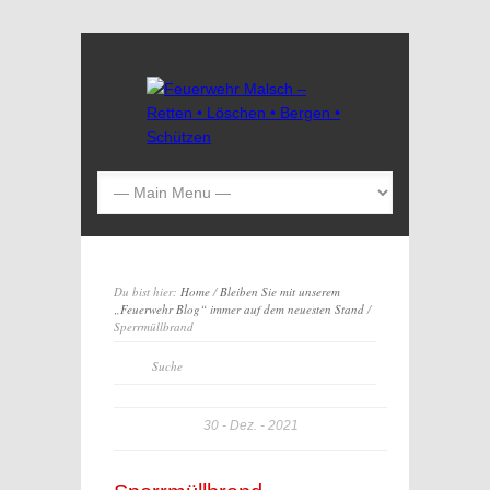
Du bist hier:
Home
/
Bleiben Sie mit unserem
„Feuerwehr Blog“ immer auf dem neuesten Stand
/
Sperrmüllbrand
30
Dez.
2021