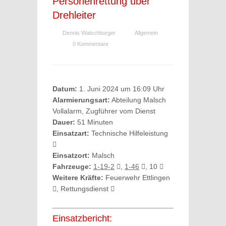
Personenrettung über
Drehleiter
Dennis Walschburger
Allgemein
0 Kommentare
Datum:
1. Juni 2024 um 16:09 Uhr
Alarmierungsart:
Abteilung Malsch
Vollalarm, Zugführer vom Dienst
Dauer:
51 Minuten
Einsatzart:
Technische Hilfeleistung
Einsatzort:
Malsch
Fahrzeuge:
1-19-2
,
1-46
, 10
Weitere Kräfte:
Feuerwehr Ettlingen
, Rettungsdienst
Einsatzbericht: