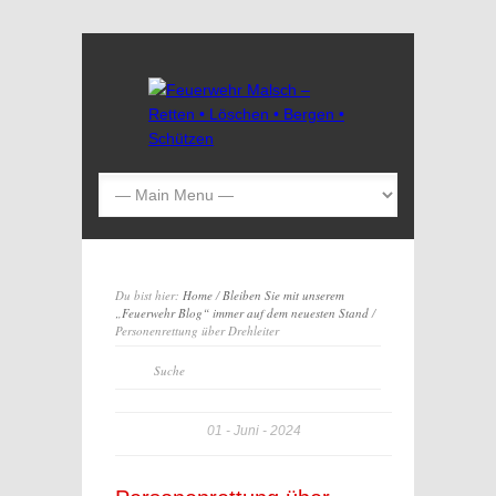
Du bist hier:
Home
/
Bleiben Sie mit unserem
„Feuerwehr Blog“ immer auf dem neuesten Stand
/
Personenrettung über Drehleiter
01
Juni
2024