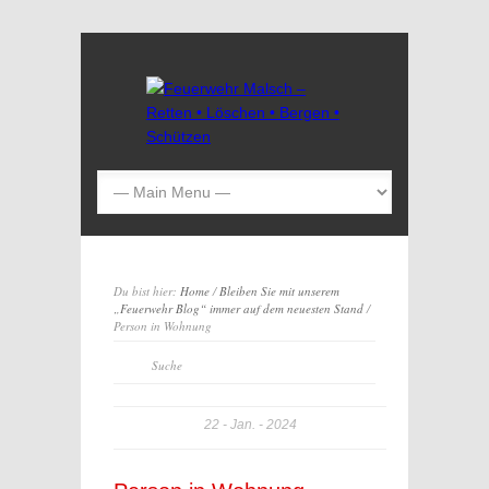
Du bist hier:
Home
/
Bleiben Sie mit unserem
„Feuerwehr Blog“ immer auf dem neuesten Stand
/
Person in Wohnung
22
Jan.
2024