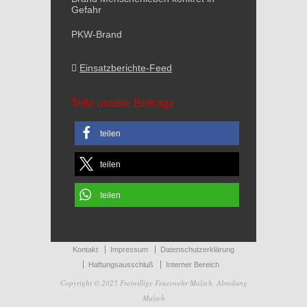
Gefahr
PKW-Brand
Einsatzberichte-Feed
Teile unsere Beiträge
teilen
teilen
teilen
Kontakt
Impressum
Datenschutzerklärung
Haftungsausschluß
Interner Bereich
Copyright © 2025 Freiwillige Feuerwehr Malsch, Abteilung
Malsch