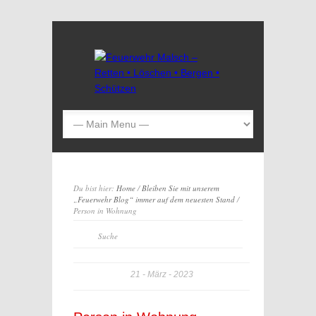
Du bist hier:
Home
/
Bleiben Sie mit unserem
„Feuerwehr Blog“ immer auf dem neuesten Stand
/
Person in Wohnung
21
März
2023