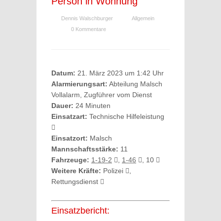
Person in Wohnung
Dennis Walschburger
Allgemein
0 Kommentare
Datum:
21. März 2023 um 1:42 Uhr
Alarmierungsart:
Abteilung Malsch
Vollalarm, Zugführer vom Dienst
Dauer:
24 Minuten
Einsatzart:
Technische Hilfeleistung
Einsatzort:
Malsch
Mannschaftsstärke:
11
Fahrzeuge:
1-19-2
,
1-46
, 10
Weitere Kräfte:
Polizei
,
Rettungsdienst
Einsatzbericht: