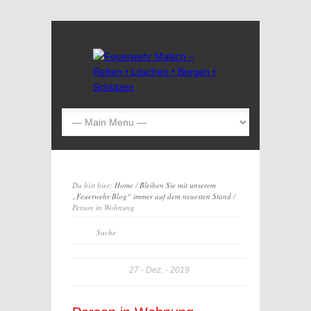
Du bist hier:
Home
/
Bleiben Sie mit unserem
„Feuerwehr Blog“ immer auf dem neuesten Stand
/
Person in Wohnung
27
Dez.
2019