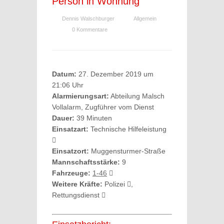
Person in Wohnung
Dennis Walschburger
Allgemein
0 Kommentare
Datum:
27. Dezember 2019 um
21:06 Uhr
Alarmierungsart:
Abteilung Malsch
Vollalarm, Zugführer vom Dienst
Dauer:
39 Minuten
Einsatzart:
Technische Hilfeleistung
Einsatzort:
Muggensturmer-Straße
Mannschaftsstärke:
9
Fahrzeuge:
1-46
Weitere Kräfte:
Polizei
,
Rettungsdienst