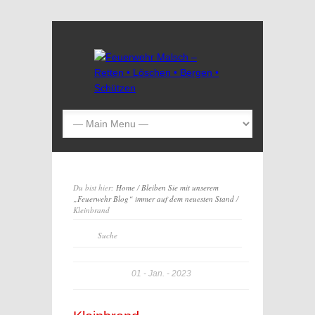
Du bist hier:
Home
/
Bleiben Sie mit unserem
„Feuerwehr Blog“ immer auf dem neuesten Stand
/
Kleinbrand
01
Jan.
2023