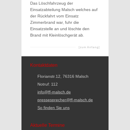
Das Löschfahrzeug der
Einsatzabteilung Malsch welches auf
der Rückfahrt vom Einsatz
Zimmerbrand war, fuhr die
Einsatzstelle an und löschte den
Brand mit Kleinlöschgerät ab.
[zum Anfang]
Kontaktdaten
Florianstr.12, 76316 Malsch
Notruf: 112
info@ff-malsch.de
pressesprecher@ff-malsch.de
So finden Sie uns
Aktuelle Termine