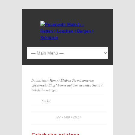
Du bist hier:
Home
/
Bleiben Sie mit unserem
„Feuerwehr Blog“ immer auf dem neuesten Stand
/
Fahrbahn reinigen
27
Mai
2017