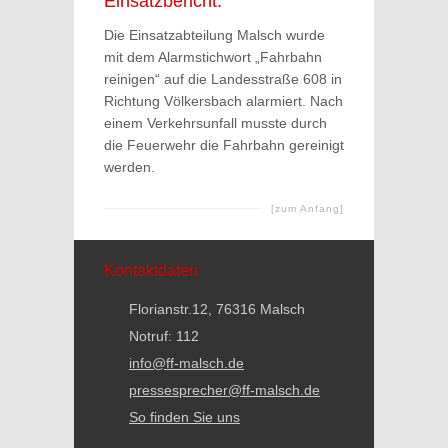
Einsatzbericht:
Die Einsatzabteilung Malsch wurde
mit dem Alarmstichwort „Fahrbahn
reinigen“ auf die Landesstraße 608 in
Richtung Völkersbach alarmiert. Nach
einem Verkehrsunfall musste durch
die Feuerwehr die Fahrbahn gereinigt
werden.
[zum Anfang]
Kontaktdaten
Florianstr.12, 76316 Malsch
Notruf: 112
info@ff-malsch.de
pressesprecher@ff-malsch.de
So finden Sie uns