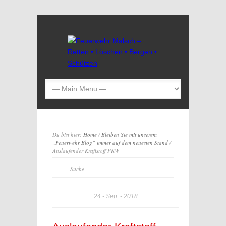
Du bist hier:
Home
/
Bleiben Sie mit unserem
„Feuerwehr Blog“ immer auf dem neuesten Stand
/
Auslaufender Kraftstoff PKW
24
Sep.
2018