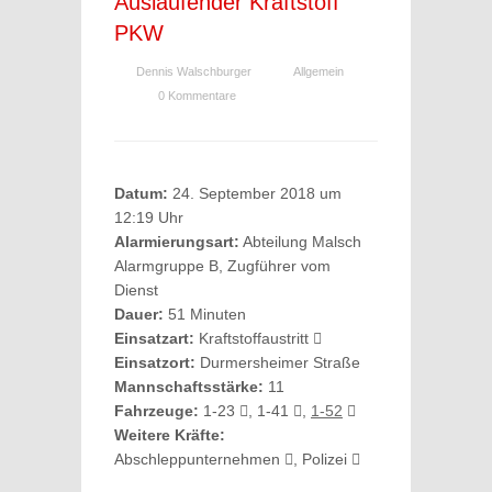
Auslaufender Kraftstoff
PKW
Dennis Walschburger
Allgemein
0 Kommentare
Datum:
24. September 2018 um
12:19 Uhr
Alarmierungsart:
Abteilung Malsch
Alarmgruppe B, Zugführer vom
Dienst
Dauer:
51 Minuten
Einsatzart:
Kraftstoffaustritt
Einsatzort:
Durmersheimer Straße
Mannschaftsstärke:
11
Fahrzeuge:
1-23
, 1-41
,
1-52
Weitere Kräfte:
Abschleppunternehmen
, Polizei