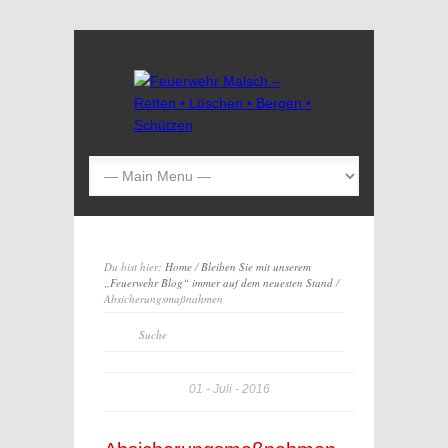
Du bist hier:
Home
/
Bleiben Sie mit unserem
„Feuerwehr Blog“ immer auf dem neuesten Stand
/
Absicherungsmaßnahmen
01
Juli
2016