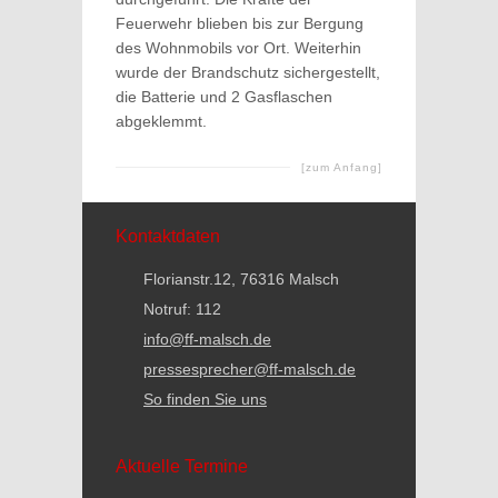
Feuerwehr blieben bis zur Bergung
des Wohnmobils vor Ort. Weiterhin
wurde der Brandschutz sichergestellt,
die Batterie und 2 Gasflaschen
abgeklemmt.
[zum Anfang]
Kontaktdaten
Florianstr.12, 76316 Malsch
Notruf: 112
info@ff-malsch.de
pressesprecher@ff-malsch.de
So finden Sie uns
Aktuelle Termine