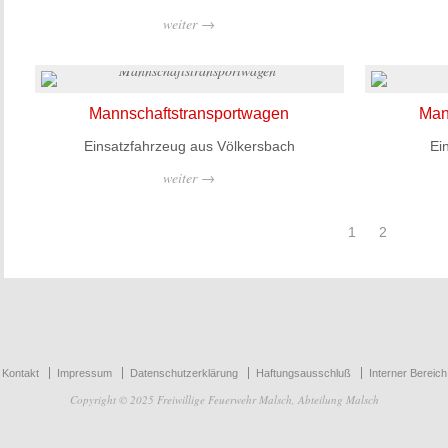
weiter →
Mannschaftstransportwagen
Man
Einsatzfahrzeug aus Völkersbach
Ei
weiter →
1
2
Kontakt
Impressum
Datenschutzerklärung
Haftungsausschluß
Interner Bereich
Copyright © 2025 Freiwillige Feuerwehr Malsch, Abteilung Malsch