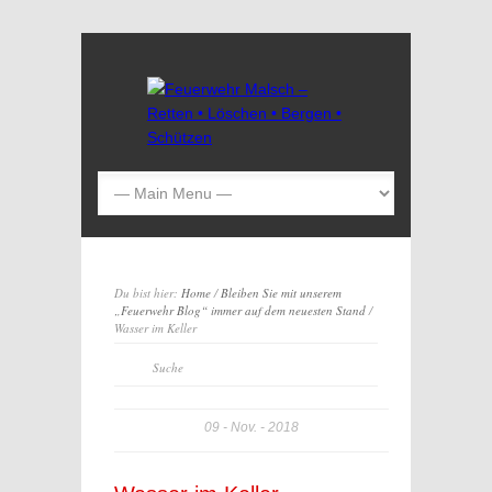
Du bist hier:
Home
/
Bleiben Sie mit unserem
„Feuerwehr Blog“ immer auf dem neuesten Stand
/
Wasser im Keller
09
Nov.
2018