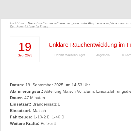
Du bist hier:
Home
/
Bleiben Sie mit unserem „Feuerwehr Blog“ immer auf dem neuesten
Rauchentwicklung im Freien
19
Unklare Rauchentwicklung im F
Dennis Walschburger
Allgemein
0 Kom
Sep.
2025
Datum:
19. September 2025 um 14:53 Uhr
Alarmierungsart:
Abteilung Malsch Vollalarm, Einsatzführungsdi
Dauer:
47 Minuten
Einsatzart:
Brandeinsatz
Einsatzort:
Malsch
Fahrzeuge:
1-19-2
,
1-46
Weitere Kräfte:
Polizei