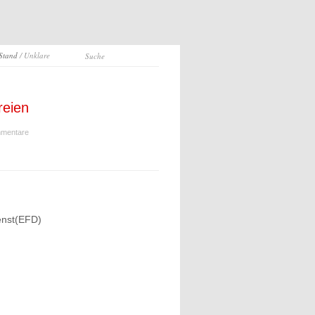
 Stand
/ Unklare
reien
mentare
enst(EFD)