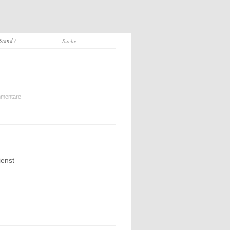
 Stand
/
mentare
ienst