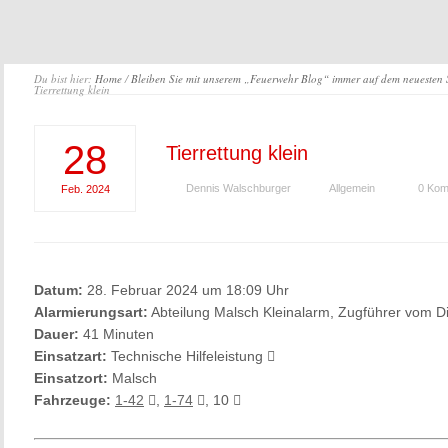
Du bist hier:
Home
/
Bleiben Sie mit unserem „Feuerwehr Blog“ immer auf dem neuesten
Tierrettung klein
28
Tierrettung klein
Dennis Walschburger
Allgemein
0 Kom
Feb.
2024
Datum:
28. Februar 2024 um 18:09 Uhr
Alarmierungsart:
Abteilung Malsch Kleinalarm, Zugführer vom D
Dauer:
41 Minuten
Einsatzart:
Technische Hilfeleistung
Einsatzort:
Malsch
Fahrzeuge:
1-42
,
1-74
, 10