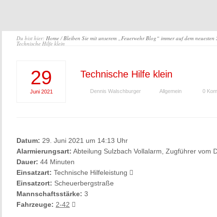
Du bist hier:
Home
/
Bleiben Sie mit unserem „Feuerwehr Blog“ immer auf dem neuesten
Technische Hilfe klein
29
Technische Hilfe klein
Dennis Walschburger
Allgemein
0 Kom
Juni
2021
Datum:
29. Juni 2021 um 14:13 Uhr
Alarmierungsart:
Abteilung Sulzbach Vollalarm, Zugführer vom D
Dauer:
44 Minuten
Einsatzart:
Technische Hilfeleistung
Einsatzort:
Scheuerbergstraße
Mannschaftsstärke:
3
Fahrzeuge:
2-42