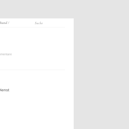
 Stand
/
mentare
ienst