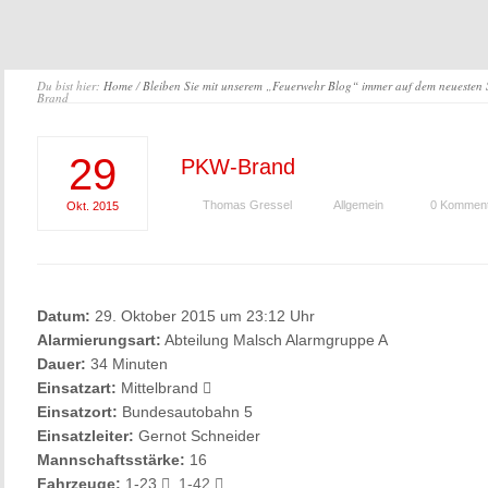
Du bist hier:
Home
/
Bleiben Sie mit unserem „Feuerwehr Blog“ immer auf dem neuesten
Brand
29
PKW-Brand
Thomas Gressel
Allgemein
0 Kommen
Okt.
2015
Datum:
29. Oktober 2015 um 23:12 Uhr
Alarmierungsart:
Abteilung Malsch Alarmgruppe A
Dauer:
34 Minuten
Einsatzart:
Mittelbrand
Einsatzort:
Bundesautobahn 5
Einsatzleiter:
Gernot Schneider
Mannschaftsstärke:
16
Fahrzeuge:
1-23
,
1-42