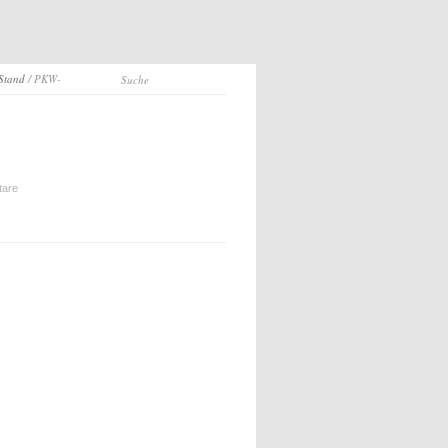
 Stand
/ PKW-
tare