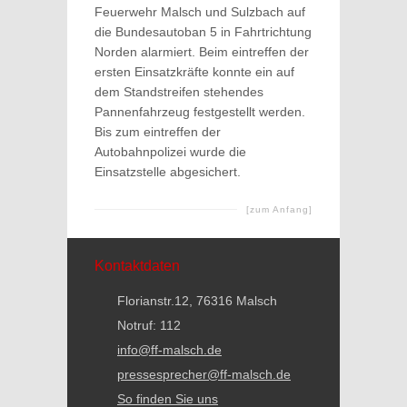
Feuerwehr Malsch und Sulzbach auf
die Bundesautoban 5 in Fahrtrichtung
Norden alarmiert. Beim eintreffen der
ersten Einsatzkräfte konnte ein auf
dem Standstreifen stehendes
Pannenfahrzeug festgestellt werden.
Bis zum eintreffen der
Autobahnpolizei wurde die
Einsatzstelle abgesichert.
[zum Anfang]
Kontaktdaten
Florianstr.12, 76316 Malsch
Notruf: 112
info@ff-malsch.de
pressesprecher@ff-malsch.de
So finden Sie uns