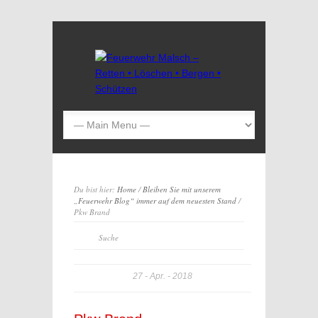
Du bist hier:
Home
/
Bleiben Sie mit unserem
„Feuerwehr Blog“ immer auf dem neuesten Stand
/
Pkw Brand
27
Apr.
2018