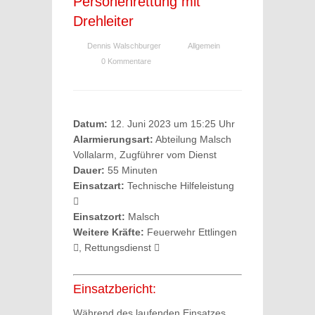
Personenrettung mit
Drehleiter
Dennis Walschburger
Allgemein
0 Kommentare
Datum:
12. Juni 2023 um 15:25 Uhr
Alarmierungsart:
Abteilung Malsch
Vollalarm, Zugführer vom Dienst
Dauer:
55 Minuten
Einsatzart:
Technische Hilfeleistung
Einsatzort:
Malsch
Weitere Kräfte:
Feuerwehr Ettlingen
, Rettungsdienst
Einsatzbericht:
Während des laufenden Einsatzes