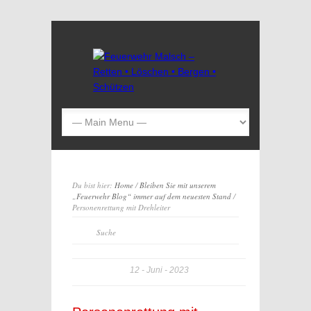
Du bist hier:
Home
/
Bleiben Sie mit unserem
„Feuerwehr Blog“ immer auf dem neuesten Stand
/
Personenrettung mit Drehleiter
12
Juni
2023