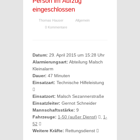
Person im Aufzug
eingeschlossen
Thomas Hauser
Allgemein
0 Kommentare
Datum:
29. April 2015 um 15:28 Uhr
Alarmierungsart:
Abteilung Malsch
Kleinalarm
Dauer:
47 Minuten
Einsatzart:
Technische Hilfeleistung
Einsatzort:
Malsch Sezannerstraße
Einsatzleiter:
Gernot Schneider
Mannschaftsstärke:
9
Fahrzeuge:
1-50 (außer Dienst)
,
1-
52
Weitere Kräfte:
Rettungsdienst