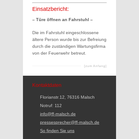
Einsatzbericht:
– Türe öffnen an Fahrstuhl –
Die im Fahrstuhl eingeschlossene
ältere Person wurde bis zur Befreiung
durch die zuständigen Wartungsfirma
von der Feuerwehr betreut.
[zum Anfang]
Kontaktdaten
Florianstr.12, 76316 Malsch
Notruf: 112
info@ff-malsch.de
pressesprecher@ff-malsch.de
So finden Sie uns