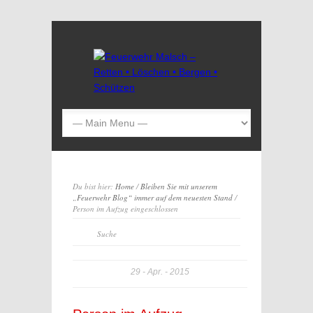
Du bist hier:
Home
/
Bleiben Sie mit unserem
„Feuerwehr Blog“ immer auf dem neuesten Stand
/
Person im Aufzug eingeschlossen
29
Apr.
2015