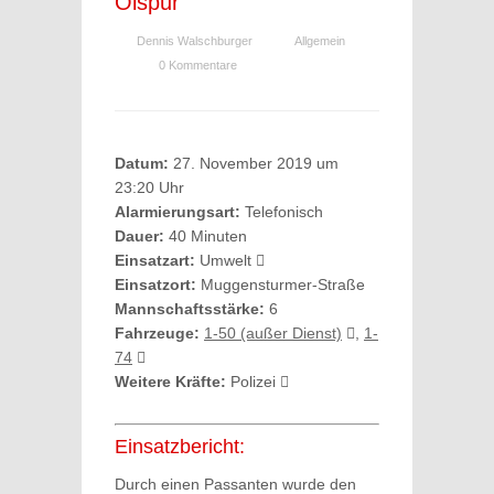
Ölspur
Dennis Walschburger
Allgemein
0 Kommentare
Datum:
27. November 2019 um
23:20 Uhr
Alarmierungsart:
Telefonisch
Dauer:
40 Minuten
Einsatzart:
Umwelt
Einsatzort:
Muggensturmer-Straße
Mannschaftsstärke:
6
Fahrzeuge:
1-50 (außer Dienst)
,
1-
74
Weitere Kräfte:
Polizei
Einsatzbericht:
Durch einen Passanten wurde den