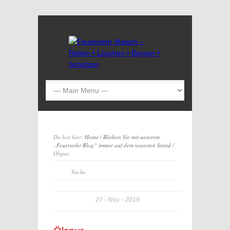
Du bist hier:
Home
/
Bleiben Sie mit unserem
„Feuerwehr Blog“ immer auf dem neuesten Stand
/
Ölspur
27
Nov.
2019