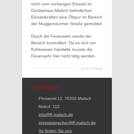
noch vom vorherigen Einsatz im
Gerätehaus Malsch befindlichen
Einsatzkräften eine Ölspur im Bereich
der Muggensturmer Straße gemeldet.
Durch die Feuerwehr wurde der
Bereich kontrolliert. Da es sich um
Kühlwasser handelte musste die
Feuerwehr hier nicht tätig werden.
[zum Anfang]
Kontaktdaten
Florianstr.12, 76316 Malsch
Notruf: 112
info@ff-malsch.de
pressesprecher@ff-malsch.de
So finden Sie uns