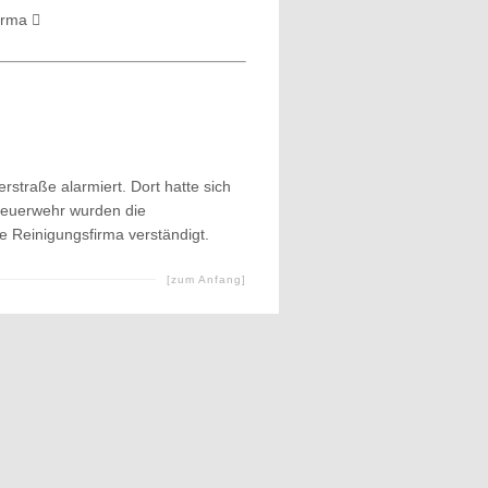
firma
rstraße alarmiert. Dort hatte sich
 Feuerwehr wurden die
 Reinigungsfirma verständigt.
[zum Anfang]