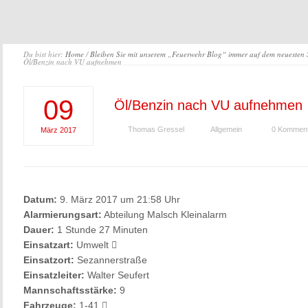
Du bist hier:
Home
/
Bleiben Sie mit unserem „Feuerwehr Blog“ immer auf dem neuesten
Öl/Benzin nach VU aufnehmen
09
Öl/Benzin nach VU aufnehmen
Thomas Gressel
Allgemein
0 Kommen
März
2017
Datum:
9. März 2017 um 21:58 Uhr
Alarmierungsart:
Abteilung Malsch Kleinalarm
Dauer:
1 Stunde 27 Minuten
Einsatzart:
Umwelt
Einsatzort:
Sezannerstraße
Einsatzleiter:
Walter Seufert
Mannschaftsstärke:
9
Fahrzeuge:
1-41