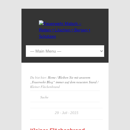
Du bist hier:
Home
/
Bleiben Sie mit unserem
„Feuerwehr Blog“ immer auf dem neuesten Stand
/
Kleiner Flächenbrand
29
Juli
2015