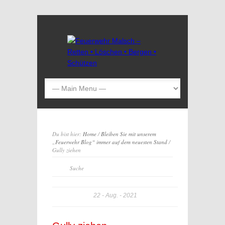
Du bist hier:
Home
/
Bleiben Sie mit unserem
„Feuerwehr Blog“ immer auf dem neuesten Stand
/
Gully ziehen
22
Aug.
2021