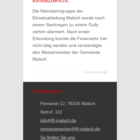
Einsatzbericht:
Die Kleinalarmgruppe der
Einsatzabteilung Malsch wurde nach
einem Starkregen zu einem Gully
ziehen alarmiert. Nach erster
Erkundung konnte die Feuerwehr hier
nicht tätig werden und verständigte
den Wassermeister der Gemeinde
Malsch.
[zum Anfang]
Kontaktdaten
Florianstr.12, 76316 Malsch
Notruf: 112
info@ff-malsch.de
pressesprecher@ff-malsch.de
So finden Sie uns