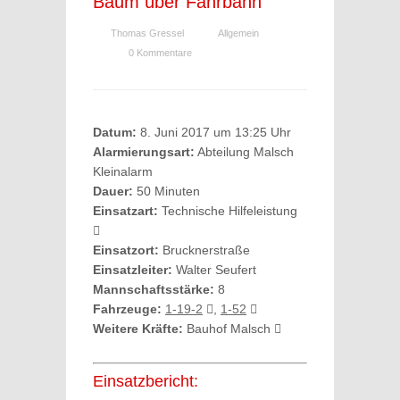
Baum über Fahrbahn
Thomas Gressel
Allgemein
0 Kommentare
Datum:
8. Juni 2017 um 13:25 Uhr
Alarmierungsart:
Abteilung Malsch
Kleinalarm
Dauer:
50 Minuten
Einsatzart:
Technische Hilfeleistung
Einsatzort:
Brucknerstraße
Einsatzleiter:
Walter Seufert
Mannschaftsstärke:
8
Fahrzeuge:
1-19-2
,
1-52
Weitere Kräfte:
Bauhof Malsch
Einsatzbericht: