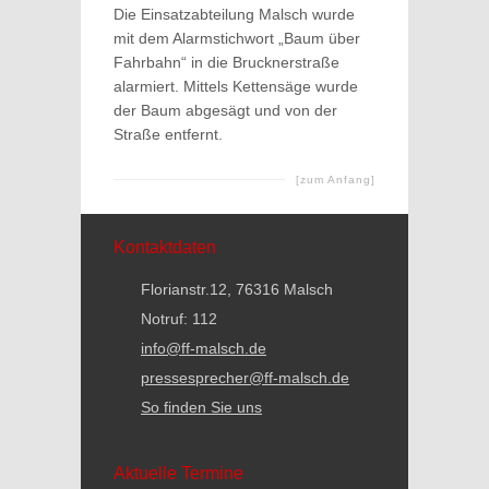
Die Einsatzabteilung Malsch wurde
mit dem Alarmstichwort „Baum über
Fahrbahn“ in die Brucknerstraße
alarmiert. Mittels Kettensäge wurde
der Baum abgesägt und von der
Straße entfernt.
[zum Anfang]
Kontaktdaten
Florianstr.12, 76316 Malsch
Notruf: 112
info@ff-malsch.de
pressesprecher@ff-malsch.de
So finden Sie uns
Aktuelle Termine