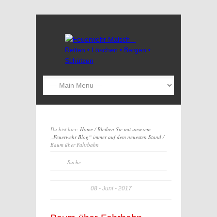
Du bist hier:
Home
/
Bleiben Sie mit unserem
„Feuerwehr Blog“ immer auf dem neuesten Stand
/
Baum über Fahrbahn
08
Juni
2017