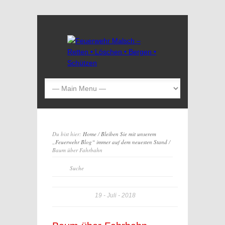
Du bist hier:
Home
/
Bleiben Sie mit unserem
„Feuerwehr Blog“ immer auf dem neuesten Stand
/
Baum über Fahrbahn
19
Juli
2018