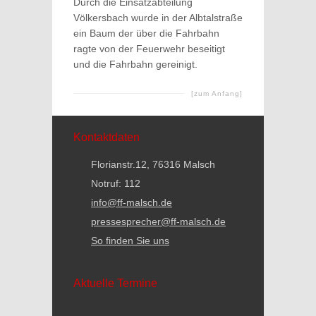
Durch die Einsatzabteilung
Völkersbach wurde in der Albtalstraße
ein Baum der über die Fahrbahn
ragte von der Feuerwehr beseitigt
und die Fahrbahn gereinigt.
[zum Anfang]
Kontaktdaten
Florianstr.12, 76316 Malsch
Notruf: 112
info@ff-malsch.de
pressesprecher@ff-malsch.de
So finden Sie uns
Aktuelle Termine