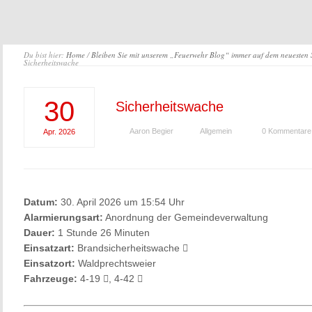
Du bist hier:
Home
/
Bleiben Sie mit unserem „Feuerwehr Blog“ immer auf dem neuesten
Sicherheitswache
30
Sicherheitswache
Aaron Begier
Allgemein
0 Kommentare
Apr.
2026
Datum:
30. April 2026 um 15:54 Uhr
Alarmierungsart:
Anordnung der Gemeindeverwaltung
Dauer:
1 Stunde 26 Minuten
Einsatzart:
Brandsicherheitswache
Einsatzort:
Waldprechtsweier
Fahrzeuge:
4-19
, 4-42