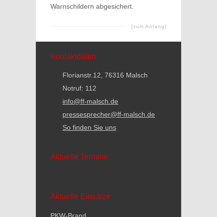
Warnschildern abgesichert.
[zum Anfang]
Kontaktdaten
Florianstr.12, 76316 Malsch
Notruf: 112
info@ff-malsch.de
pressesprecher@ff-malsch.de
So finden Sie uns
Aktuelle Termine
Aktuelle Einsätze
PKW-Brand