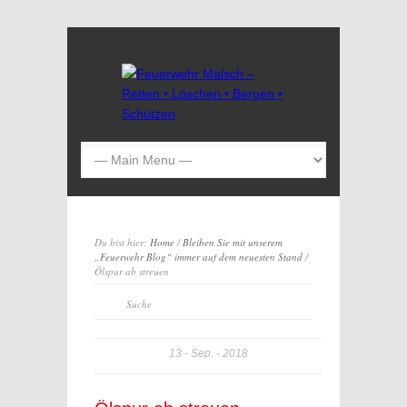
Du bist hier:
Home
/
Bleiben Sie mit unserem
„Feuerwehr Blog“ immer auf dem neuesten Stand
/
Ölspur ab streuen
13
Sep.
2018