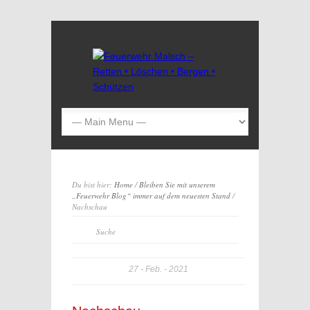
Du bist hier:
Home
/
Bleiben Sie mit unserem
„Feuerwehr Blog“ immer auf dem neuesten Stand
/
Nachschau
27
Feb.
2021