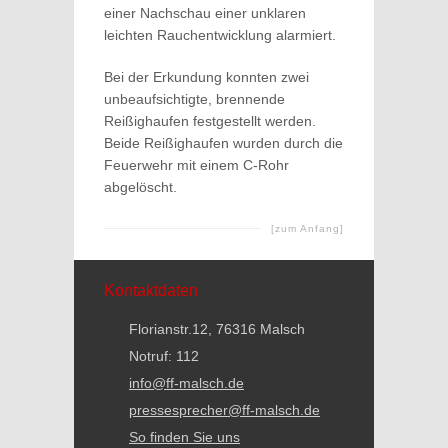
einer Nachschau einer unklaren
leichten Rauchentwicklung alarmiert.
Bei der Erkundung konnten zwei
unbeaufsichtigte, brennende
Reißighaufen festgestellt werden.
Beide Reißighaufen wurden durch die
Feuerwehr mit einem C-Rohr
abgelöscht.
[zum Anfang]
Kontaktdaten
Florianstr.12, 76316 Malsch
Notruf: 112
info@ff-malsch.de
pressesprecher@ff-malsch.de
So finden Sie uns