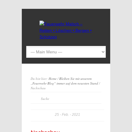
Du bist hier:
Home
/
Bleiben Sie mit unserem
„Feuerwehr Blog“ immer auf dem neuesten Stand
/
Nachschau
25
Feb.
2021