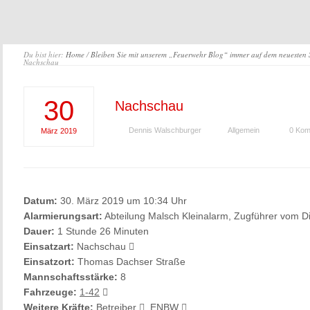
Du bist hier:
Home
/
Bleiben Sie mit unserem „Feuerwehr Blog“ immer auf dem neuesten
Nachschau
30
Nachschau
Dennis Walschburger
Allgemein
0 Kom
März
2019
Datum:
30. März 2019 um 10:34 Uhr
Alarmierungsart:
Abteilung Malsch Kleinalarm, Zugführer vom D
Dauer:
1 Stunde 26 Minuten
Einsatzart:
Nachschau
Einsatzort:
Thomas Dachser Straße
Mannschaftsstärke:
8
Fahrzeuge:
1-42
Weitere Kräfte:
Betreiber
, ENBW