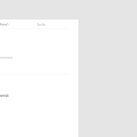
 Stand
/
mentare
ienst