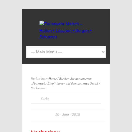
Du bist hier:
Home
/
Bleiben Sie mit unserem
„Feuerwehr Blog“ immer auf dem neuesten Stand
/
Nachschau
10
Juni
2018