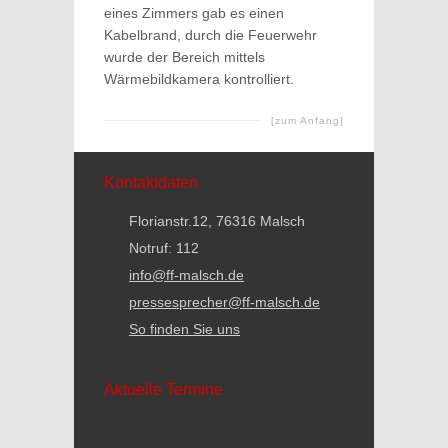
eines Zimmers gab es einen
Kabelbrand, durch die Feuerwehr
wurde der Bereich mittels
Wärmebildkamera kontrolliert.
[zum Anfang]
Kontaktdaten
Florianstr.12, 76316 Malsch
Notruf: 112
info@ff-malsch.de
pressesprecher@ff-malsch.de
So finden Sie uns
Aktuelle Termine