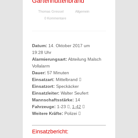
Gartenhüttenbrand
Thomas Gressel
Allgemein
0 Kommentare
Datum:
14. Oktober 2017 um
19:28 Uhr
Alarmierungsart:
Abteilung Malsch
Vollalarm
Dauer:
57 Minuten
Einsatzart:
Mittelbrand
Einsatzort:
Speckäcker
Einsatzleiter:
Walter Seufert
Mannschaftsstärke:
14
Fahrzeuge:
1-23
,
1-42
Weitere Kräfte:
Polizei
Einsatzbericht: