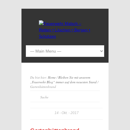
Du bist hier:
Home
/
Bleiben Sie mit unserem
„Feuerwehr Blog“ immer auf dem neuesten Stand
/
Gartenhüttenbrand
14
Okt.
2017