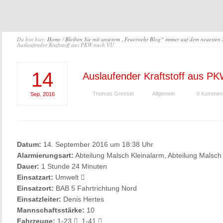
Du bist hier:
Home
/
Bleiben Sie mit unserem „Feuerwehr Blog“ immer auf dem neuesten
Auslaufender Kraftstoff aus PKW nach VU
14
Auslaufender Kraftstoff aus P
Thomas Gressel
Allgemein
0 Kommen
Sep.
2016
Datum:
14. September 2016 um 18:38 Uhr
Alarmierungsart:
Abteilung Malsch Kleinalarm, Abteilung Malsch
Dauer:
1 Stunde 24 Minuten
Einsatzart:
Umwelt
Einsatzort:
BAB 5 Fahrtrichtung Nord
Einsatzleiter:
Denis Hertes
Mannschaftsstärke:
10
Fahrzeuge:
1-23
, 1-41