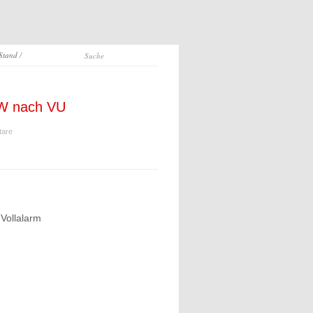
 Stand
/
KW nach VU
tare
 Vollalarm