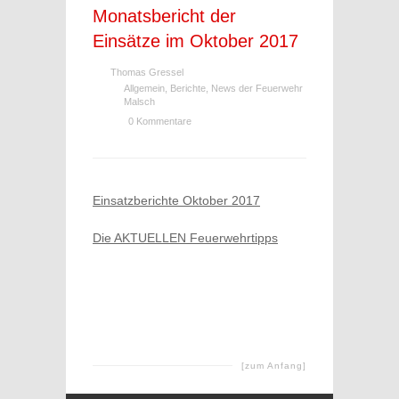
Monatsbericht der
Einsätze im Oktober 2017
Thomas Gressel
Allgemein
,
Berichte
,
News der Feuerwehr
Malsch
0 Kommentare
Einsatzberichte Oktober 2017
Die AKTUELLEN Feuerwehrtipps
[zum Anfang]