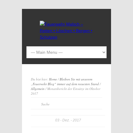
Du bist hier:
Home
/
Bleiben Sie mit unserem
„Feuerwehr Blog“ immer auf dem neuesten Stand
/
Allgemein
/ Monatsbericht der Einsätze im Oktober
2017
03
Dez.
2017