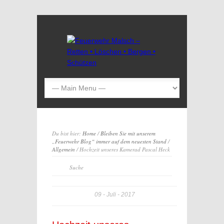
Du bist hier:
Home
/
Bleiben Sie mit unserem
„Feuerwehr Blog“ immer auf dem neuesten Stand
/
Allgemein
/ Hochzeit unseres Kamerad Pascal Heck
09
Juli
2017