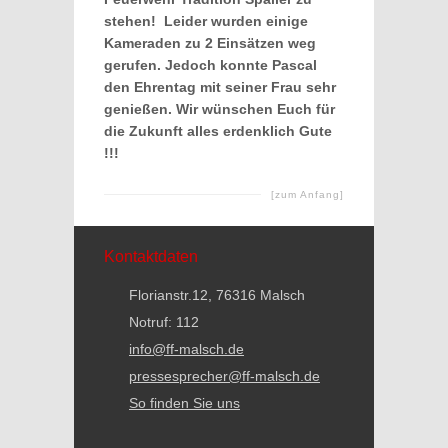
stehen! Leider wurden einige
Kameraden zu 2 Einsätzen weg
gerufen. Jedoch konnte Pascal
den Ehrentag mit seiner Frau sehr
genießen. Wir wünschen Euch für
die Zukunft alles erdenklich Gute
!!!
[zum Anfang]
Kontaktdaten
Florianstr.12, 76316 Malsch
Notruf: 112
info@ff-malsch.de
pressesprecher@ff-malsch.de
So finden Sie uns