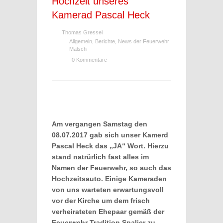
Hochzeit unseres
Kamerad Pascal Heck
Thomas Gressel
Allgemein
,
Berichte
,
News der Feuerwehr
Malsch
0 Kommentare
Am vergangen Samstag den
08.07.2017 gab sich unser Kamerd
Pascal Heck das „JA“ Wort. Hierzu
stand natrürlich fast alles im
Namen der Feuerwehr, so auch das
Hochzeitsauto. Einige Kameraden
von uns warteten erwartungsvoll
vor der Kirche um dem frisch
verheirateten Ehepaar gemäß der
Feuerwehr Tradition Spalier zu