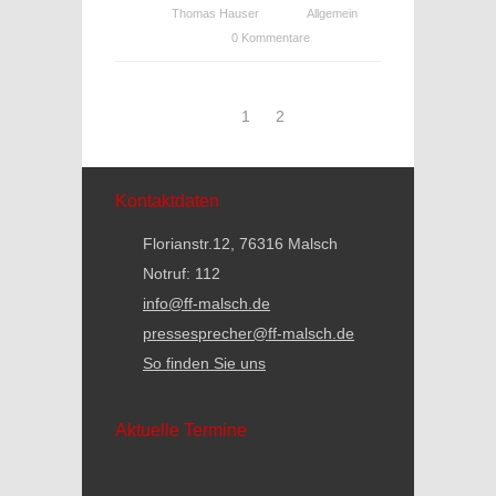
Thomas Hauser
Allgemein
0 Kommentare
1
2
Kontaktdaten
Florianstr.12, 76316 Malsch
Notruf: 112
info@ff-malsch.de
pressesprecher@ff-malsch.de
So finden Sie uns
Aktuelle Termine