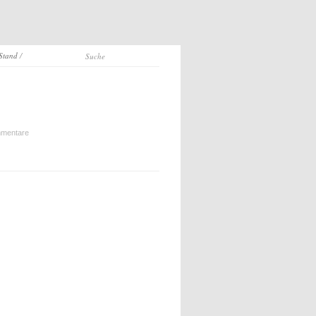
 Stand
/
mentare