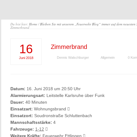
Du bist hier:
Home
/
Bleiben Sie mit unserem „Feuerwehr Blog“ immer auf dem neuesten
Zimmerbrand
16
Zimmerbrand
Dennis Walschburger
Allgemein
0 Kom
Juni
2018
Datum:
16. Juni 2018 um 20:50 Uhr
Alarmierungsart:
Leitstelle Karlsruhe über Funk
Dauer:
40 Minuten
Einsatzart:
Wohnungsbrand
Einsatzort:
Soudronstraße Schluttenbach
Mannschaftsstärke:
4
Fahrzeuge:
1-12
Weitere Kräfte:
Feuerwehr Ettlingen