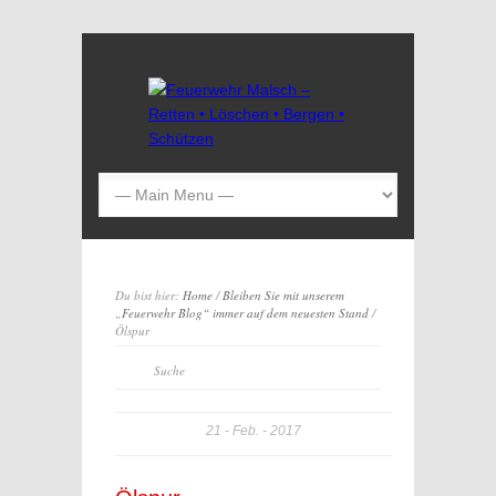
Du bist hier:
Home
/
Bleiben Sie mit unserem
„Feuerwehr Blog“ immer auf dem neuesten Stand
/
Ölspur
21
Feb.
2017