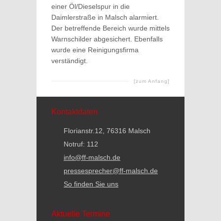
einer Öl/Dieselspur in die
Daimlerstraße in Malsch alarmiert.
Der betreffende Bereich wurde mittels
Warnschilder abgesichert. Ebenfalls
wurde eine Reinigungsfirma
verständigt.
[zum Anfang]
Kontaktdaten
Florianstr.12, 76316 Malsch
Notruf: 112
info@ff-malsch.de
pressesprecher@ff-malsch.de
So finden Sie uns
Aktuelle Termine