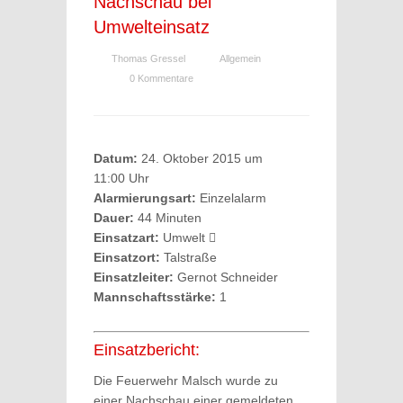
Nachschau bei
Umwelteinsatz
Thomas Gressel
Allgemein
0 Kommentare
Datum:
24. Oktober 2015 um
11:00 Uhr
Alarmierungsart:
Einzelalarm
Dauer:
44 Minuten
Einsatzart:
Umwelt
Einsatzort:
Talstraße
Einsatzleiter:
Gernot Schneider
Mannschaftsstärke:
1
Einsatzbericht:
Die Feuerwehr Malsch wurde zu
einer Nachschau einer gemeldeten