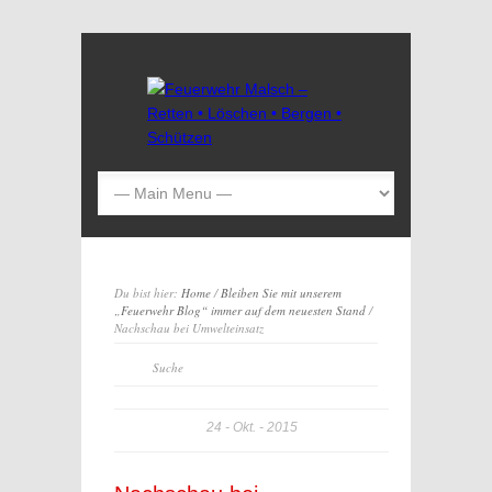
Du bist hier:
Home
/
Bleiben Sie mit unserem
„Feuerwehr Blog“ immer auf dem neuesten Stand
/
Nachschau bei Umwelteinsatz
24
Okt.
2015