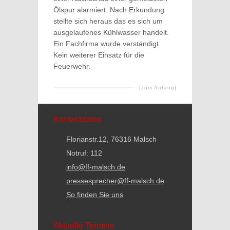
Ölspur alarmiert. Nach Erkundung
stellte sich heraus das es sich um
ausgelaufenes Kühlwasser handelt.
Ein Fachfirma wurde verständigt.
Kein weiterer Einsatz für die
Feuerwehr.
[zum Anfang]
Kontaktdaten
Florianstr.12, 76316 Malsch
Notruf: 112
info@ff-malsch.de
pressesprecher@ff-malsch.de
So finden Sie uns
Aktuelle Termine