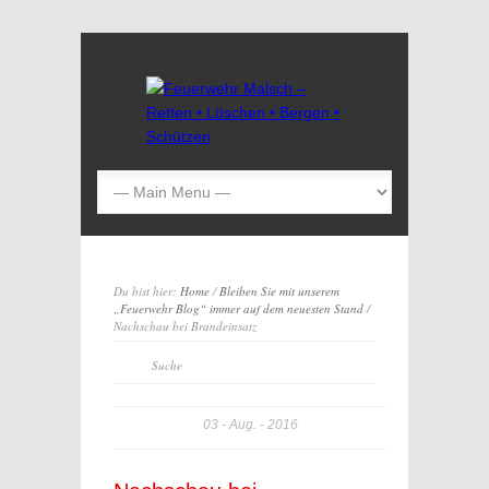
Du bist hier:
Home
/
Bleiben Sie mit unserem
„Feuerwehr Blog“ immer auf dem neuesten Stand
/
Nachschau bei Brandeinsatz
03
Aug.
2016